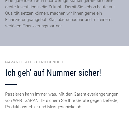
Eine gute Idee. Denn hochwertige Markengeräte sind eine
echte Investition in die Zukunft. Damit Sie schon heute auf
Qualität setzen können, machen wir Ihnen gerne ein
Finanzierungsangebot. Klar, überschaubar und mit einem
seriösen Finanzierungspartner.
GARANTIERTE ZUFRIEDENHEIT
Ich geh’ auf Nummer sicher!
Passieren kann immer was. Mit den Garantieverlängerungen
von WERTGARANTIE sichern Sie Ihre Geräte gegen Defekte,
Produktionsfehler und Missgeschicke ab.