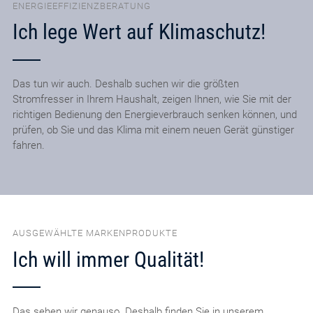
ENERGIEEFFIZIENZBERATUNG
Ich lege Wert auf Klimaschutz!
Das tun wir auch. Deshalb suchen wir die größten
Stromfresser in Ihrem Haushalt, zeigen Ihnen, wie Sie mit der
richtigen Bedienung den Energieverbrauch senken können, und
prüfen, ob Sie und das Klima mit einem neuen Gerät günstiger
fahren.
AUSGEWÄHLTE MARKENPRODUKTE
Ich will immer Qualität!
Das sehen wir genauso. Deshalb finden Sie in unserem