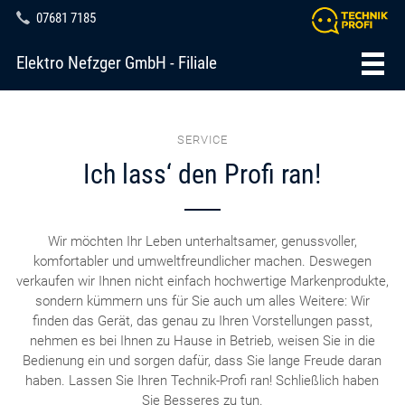
07681 7185
Elektro Nefzger GmbH - Filiale
SERVICE
Ich lass‘ den Profi ran!
Wir möchten Ihr Leben unterhaltsamer, genussvoller,
komfortabler und umweltfreundlicher machen. Deswegen
verkaufen wir Ihnen nicht einfach hochwertige Markenprodukte,
sondern kümmern uns für Sie auch um alles Weitere: Wir
finden das Gerät, das genau zu Ihren Vorstellungen passt,
nehmen es bei Ihnen zu Hause in Betrieb, weisen Sie in die
Bedienung ein und sorgen dafür, dass Sie lange Freude daran
haben. Lassen Sie Ihren Technik-Profi ran! Schließlich haben
Sie Besseres zu tun.