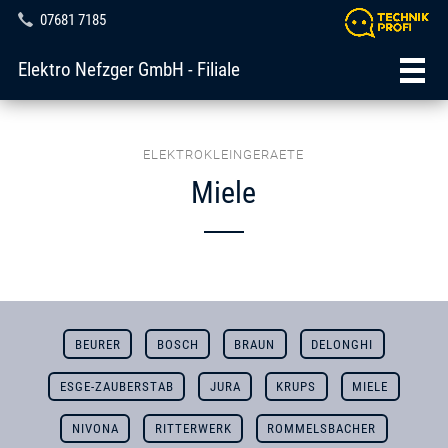
07681 7185
Elektro Nefzger GmbH - Filiale
ELEKTROKLEINGERAETE
Miele
BEURER
BOSCH
BRAUN
DELONGHI
ESGE-ZAUBERSTAB
JURA
KRUPS
MIELE
NIVONA
RITTERWERK
ROMMELSBACHER