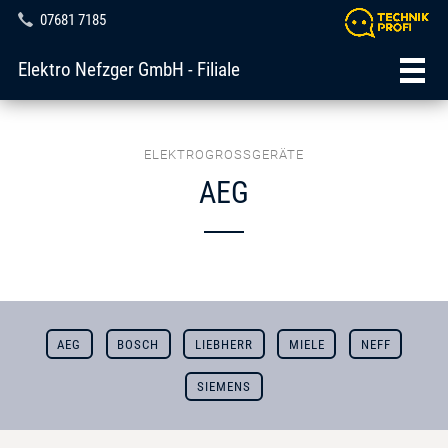
07681 7185
Elektro Nefzger GmbH - Filiale
ELEKTROGROSSGERÄTE
AEG
AEG
BOSCH
LIEBHERR
MIELE
NEFF
SIEMENS