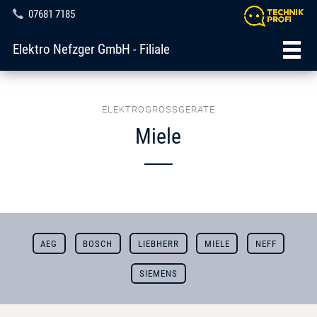
07681 7185
Elektro Nefzger GmbH - Filiale
ELEKTROGROSSGERÄTE
Miele
AEG
BOSCH
LIEBHERR
MIELE
NEFF
SIEMENS